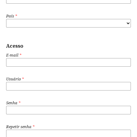
País
*
Acesso
E-mail
*
Usuário
*
Senha
*
Repetir senha
*